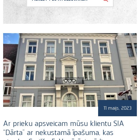
Dalība organizācijās
Komerctiesības, uzņēmumu
Jaunumi
iegāde un apvienošana
Konferences
Strīdu risināšana
Lietas un darījumi
Uncategorized
11 maijs, 2023
Ar prieku apsveicam mūsu klientu SIA
“Dārta” ar nekustamā īpašuma, kas