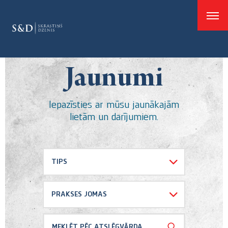
good
Jaunumi
Iepazīsties ar mūsu jaunākajām
lietām un darījumiem.
TIPS
Izvēlēties visu
PRAKSES JOMAS
Atsauksmes
Banku un finanšu tiesības