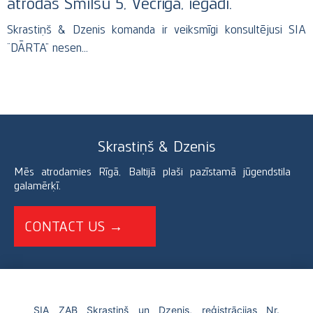
atrodas Smilšu 5, Vecrīgā, iegādi.
Skrastiņš & Dzenis komanda ir veiksmīgi konsultējusi SIA
“DĀRTA” nesen…
Skrastiņš & Dzenis
Mēs atrodamies Rīgā, Baltijā plaši pazīstamā jūgendstila
galamērķī.
CONTACT US →
+371 67226696
SIA ZAB Skrastiņš un Dzenis, reģistrācijas Nr.