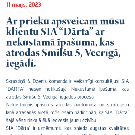
11 maijs, 2023
Ar prieku apsveicam mūsu
klientu SIA “Dārta” ar
nekustamā īpašuma, kas
atrodas Smilšu 5, Vecrīgā,
iegādi.
Skrastiņš & Dzenis komanda ir veiksmīgi konsultējusi SIA
“DĀRTA” nesen notikušajā Nekustamā īpašuma, kas
atrodas Smilšu 5, Vecrīgā, iegādes procesā.
Nekustamais īpašums atrodas pārdomātā un stratēģiski
labā atrašanās vietā, mēs esam pārliecināti, ka SIA “Dārta”
šajā vēsturiskajā ēkā iedvesīs jaunu dzīvību.
SIA “Dārta” ir uzņēmums, kas sniedz augstas kvalitātes