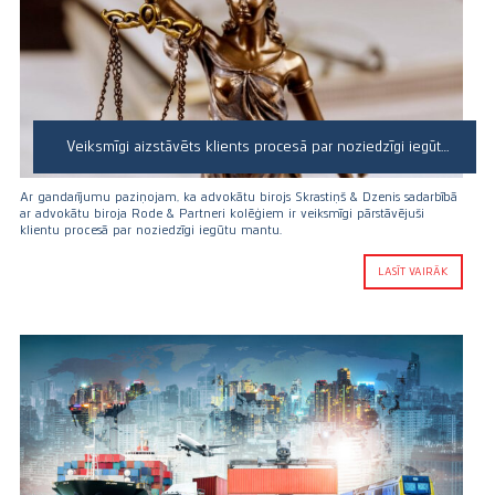
Veiksmīgi aizstāvēts klients procesā par noziedzīgi iegūtu mantu
Ar gandarījumu paziņojam, ka advokātu birojs Skrastiņš & Dzenis sadarbībā
ar advokātu biroja Rode & Partneri kolēģiem ir veiksmīgi pārstāvējuši
klientu procesā par noziedzīgi iegūtu mantu.
LASĪT VAIRĀK