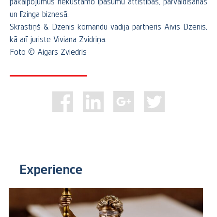
pakalpojumus nekustamo īpašumu attīstības, pārvaldīšanas
un līzinga biznesā.
Skrastiņš & Dzenis komandu vadīja partneris Aivis Dzenis,
kā arī juriste Viviana Zvidriņa.
Foto © Aigars Zviedris
Experience