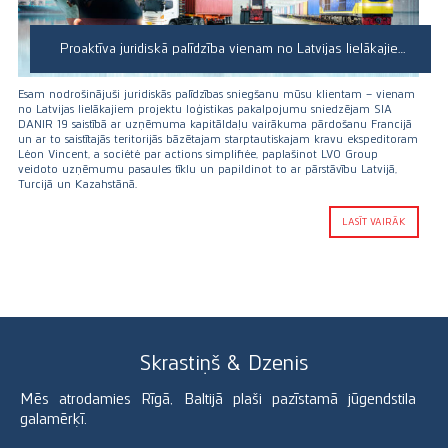
Proaktīva juridiskā palīdzība vienam no Latvijas lielākajiem projektu loģistikas pakalpojumu sniedzējiem
Esam nodrošinājuši juridiskās palīdzības sniegšanu mūsu klientam – vienam
no Latvijas lielākajiem projektu loģistikas pakalpojumu sniedzējam SIA
DANIR 19 saistībā ar uzņēmuma kapitāldaļu vairākuma pārdošanu Francijā
un ar to saistītajās teritorijās bāzētajam starptautiskajam kravu ekspeditoram
Léon Vincent, a société par actions simplifiée, paplašinot LVO Group
veidoto uzņēmumu pasaules tīklu un papildinot to ar pārstāvību Latvijā,
Turcijā un Kazahstānā.
LASĪT VAIRĀK
Skrastiņš & Dzenis
Mēs atrodamies Rīgā, Baltijā plaši pazīstamā jūgendstila
galamērķī.