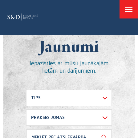
good
Jaunumi
Iepazīsties ar mūsu jaunākajām
lietām un darījumiem.
TIPS
Izvēlēties visu
PRAKSES JOMAS
Atsauksmes
Banku un finanšu tiesības