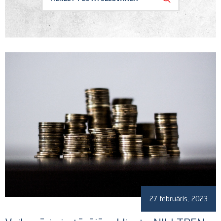
Dalība organizācijās
Komerctiesības, uzņēmumu
Jaunumi
iegāde un apvienošana
Konferences
Strīdu risināšana
Lietas un darījumi
Uncategorized
27 februāris, 2023