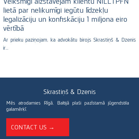
Veiksmīgi aizstāvējām klientu NILLTPFN
lietā par nelikumīgi iegūtu līdzekļu
legalizāciju un konfiskāciju 1 miljona eiro
vērtībā
Ar prieku paziņojam, ka advokātu birojs Skrastiņš & Dzenis
ir…
Skrastiņš & Dzenis
Mēs atrodamies Rīgā, Baltijā plaši pazīstamā jūgendstila
galamērķī.
CONTACT US →