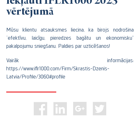
iekļauti IFLR1000 2023
vērtējumā
Mūsu klientu atsauksmes liecina, ka birojs nodrošina
“efektīvu, laicīgu, pieredzes bagātu un ekonomisku”
pakalpojumu sniegšanu. Paldies par uzticēšanos!
Vairāk informācijas:
https://www.iflr1000.com/Firm/Skrastis-Dzenis-
Latvia/Profile/3060#profile