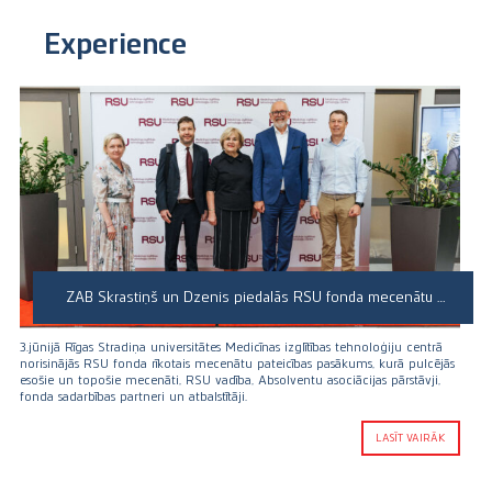
Experience
ZAB Skrastiņš un Dzenis piedalās RSU fonda mecenātu pateicības pasākumā
3.jūnijā Rīgas Stradiņa universitātes Medicīnas izglītības tehnoloģiju centrā
norisinājās RSU fonda rīkotais mecenātu pateicības pasākums, kurā pulcējās
esošie un topošie mecenāti, RSU vadība, Absolventu asociācijas pārstāvji,
fonda sadarbības partneri un atbalstītāji.
LASĪT VAIRĀK