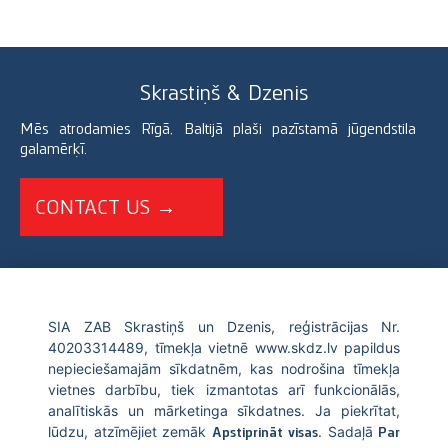
Skrastiņš & Dzenis
Mēs atrodamies Rīgā, Baltijā plaši pazīstamā jūgendstila
galamērķī.
CONTACT US →
+371 67226696
SIA ZAB Skrastiņš un Dzenis, reģistrācijas Nr.
40203314489, tīmekļa vietnē www.skdz.lv papildus
info@skdz.lv
nepieciešamajām sīkdatnēm, kas nodrošina tīmekļa
vietnes darbību, tiek izmantotas arī funkcionālās,
Blaumana street 10, LV-1011, Riga Latvia
analītiskās un mārketinga sīkdatnes. Ja piekrītat,
lūdzu, atzīmējiet zemāk
. Sadaļā
Apstiprināt visas
Par