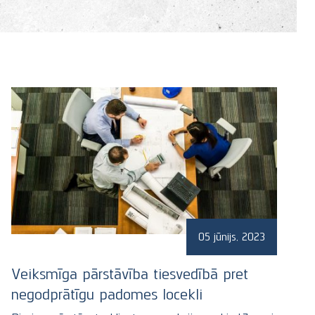
Komerctiesības, uzņēmumu iegāde un 
05 jūnijs, 2023
Veiksmīga pārstāvība tiesvedībā pret
negodprātīgu padomes locekli