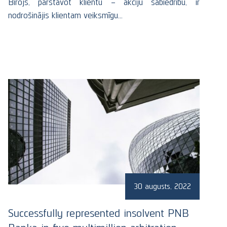
Birojs, pārstāvot klientu – akciju sabiedrību, ir
nodrošinājis klientam veiksmīgu…
30 augusts, 2022
Successfully represented insolvent PNB