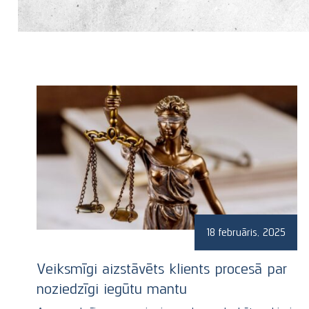
Izvēlēties visu
Dalība organizācijās
Konferences
Uncategorized
18 februāris, 2025
Veiksmīgi aizstāvēts klients procesā par
noziedzīgi iegūtu mantu