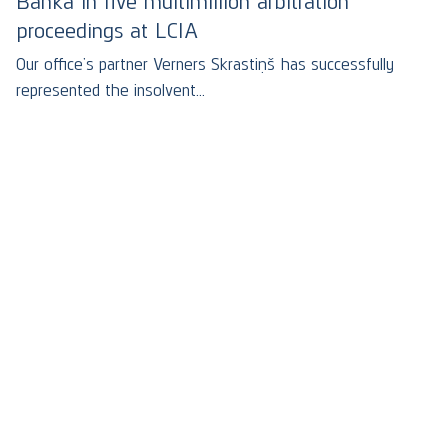
Banka in five multimillion arbitration
proceedings at LCIA
Our office’s partner Verners Skrastiņš has successfully
represented the insolvent…