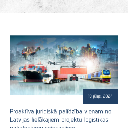
Banku un finanšu tiesības
Atsauksmes
Strīdu risināšana
Jaunumi
Lietas un darījumi
18 jūlijs, 2024
Proaktīva juridiskā palīdzība vienam no
Latvijas lielākajiem projektu loģistikas
pakalpojumu sniedzējiem