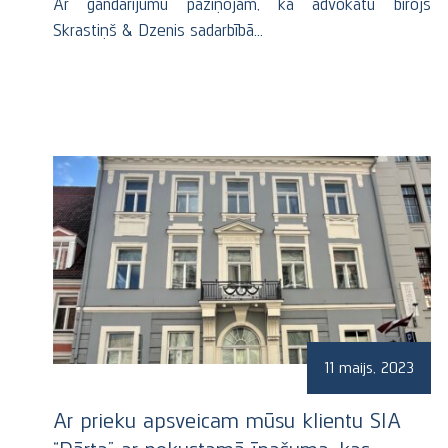
Ar gandarījumu paziņojam, ka advokātu birojs
Skrastiņš & Dzenis sadarbībā…
11 maijs, 2023
Ar prieku apsveicam mūsu klientu SIA