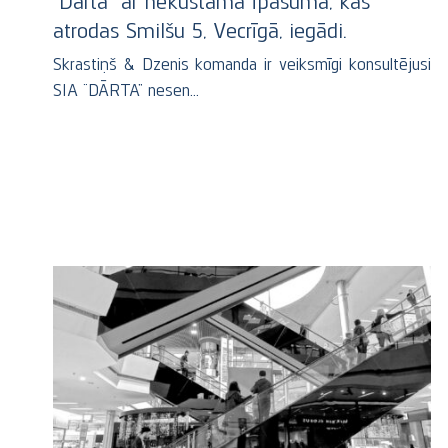
“Dārta” ar nekustamā īpašuma, kas
atrodas Smilšu 5, Vecrīgā, iegādi.
Skrastiņš & Dzenis komanda ir veiksmīgi konsultējusi
SIA “DĀRTA” nesen…