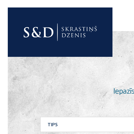
good
Iepazī
TIPS