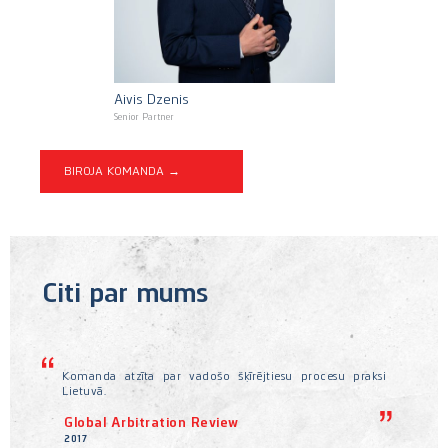
Aivis Dzenis
Senior Partner
BIROJA KOMANDA →
Citi par mums
āvāt
Komanda atzīta par vadošo šķīrējtiesu procesu praksi
Kom
ļoti
Lietuvā.
juri
Global Arbitration Review
Le
2017
201