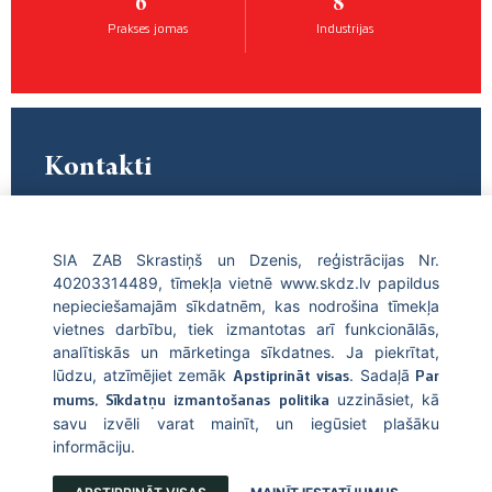
6
8
Prakses jomas
Industrijas
Kontakti
Skrastiņš & Dzenis
SIA ZAB Skrastiņš un Dzenis, reģistrācijas Nr.
Mēs atrodamies Rīgā, Baltijā plaši pazīstamā jūgendstila galamērķī.
40203314489, tīmekļa vietnē www.skdz.lv papildus
nepieciešamajām sīkdatnēm, kas nodrošina tīmekļa
+371 67226696
vietnes darbību, tiek izmantotas arī funkcionālās,
info@skdz.lv
analītiskās un mārketinga sīkdatnes. Ja piekrītat,
lūdzu, atzīmējiet zemāk
. Sadaļā
Apstiprināt visas
Par
Blaumaņa iela 10, LV-1011, Rīga
uzzināsiet, kā
mums, Sīkdatņu izmantošanas politika
savu izvēli varat mainīt, un iegūsiet plašāku
SAZINIES AR MUMS→
informāciju.