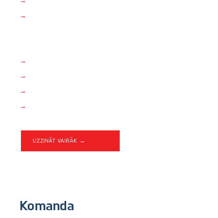
→
Finanšu pakalpojumi
→
Atpūta un izklaide
→
Nekustamais īpašums un būvniecība
→
Rūpniecība
→
Aviācija
→
Lauksaimniecība
UZZINĀT VAIRĀK →
Komanda