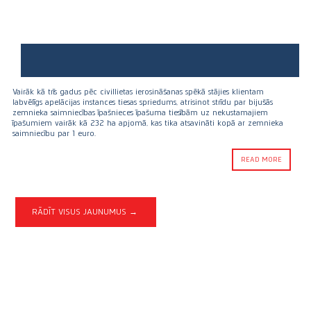
Vairāk kā trīs gadus pēc civillietas ierosināšanas spēkā stājies klientam
labvēlīgs apelācijas instances tiesas spriedums, atrisinot strīdu par bijušās
zemnieka saimniecības īpašnieces īpašuma tiesībām uz nekustamajiem
īpašumiem vairāk kā 232 ha apjomā, kas tika atsavināti kopā ar zemnieka
saimniecību par 1 euro.
READ MORE
RĀDĪT VISUS JAUNUMUS →
Darbības jomas