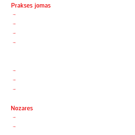
Prakses jomas
→
Strīdu risināšana
→
Komerctiesības, M&A
→
Regulētās nozares un konkurences tiesības
→
Banku un finanšu tiesības
→
Fintech
→
Banku un finanšu tiesības
→
Publiskie iepirkumi
Nozares
→
Mazumtirdzniecība un patērētāju aizsardzības tiesības
→
Enerģētika un infrastruktūra