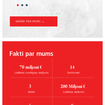
VAIRĀK PAR MUMS →
Fakti par mums
70
miljoni €
14
Lielākais noslēgtais darījums
Darbinieki
3
200
Miljoni €
Valstis
Lielākais darījums