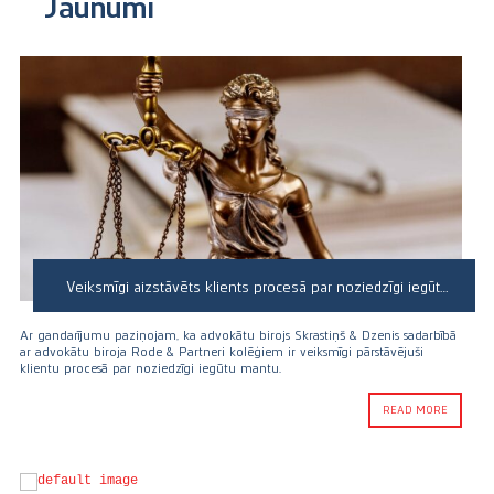
Jaunumi
Veiksmīgi aizstāvēts klients procesā par noziedzīgi iegūtu mantu
Ar gandarījumu paziņojam, ka advokātu birojs Skrastiņš & Dzenis sadarbībā
ar advokātu biroja Rode & Partneri kolēģiem ir veiksmīgi pārstāvējuši
klientu procesā par noziedzīgi iegūtu mantu.
READ MORE