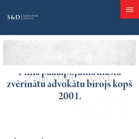
good
Pilna pakalpojuma klāsta
Zināt. Darīt.
Uzvarēt.
zvērinātu advokātu birojs kopš
2001.